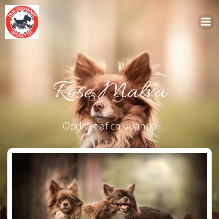
Videre
til
indhold
Rose Malva
Opdræt af chihuahua